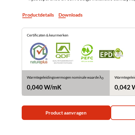
Productdetails
Downloads
Certificaten & keurmerken
Warmtegeleidingsvermogen nominale waarde λ
Warmtegelei
D
0,040 W/mK
0,042
Product aanvragen