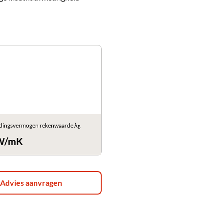
dingsvermogen rekenwaarde λ
B
 W/mK
Advies aanvragen