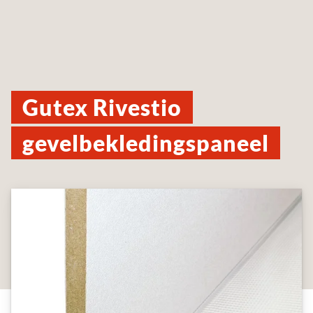
Gutex Rivestio
gevelbekledingspaneel