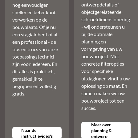
ontwerpdetails of
nog eenvoudiger,
objectgerelateerde
sneller en beter kunt
schroefdimensionering
verwerken op de
- wij ondersteunen u
bouwplaats. Of je nu
bij de optimale
een stagiair bent of al
planning en
een professional - de
vormgeving van uw
tips en trucs van onze
bouwproject. Met
toepassingstechnici
concrete filteropties
zijn voor iedereen. En
voor specifieke
dit alles is praktisch,
uitdagingen vindt u uw
gemakkelijk te
oplossing op maat. En
begrijpen en volledig
samen maken we uw
gratis.
bouwproject tot een
succes.
Meer over
Naar de
planning &
instructievideo's
ontwerp